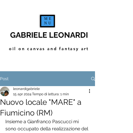
ME
NU
GABRIELE LEONARDI
oil on canvas and fantasy art
Post
leonardigabriele
ART GALLERY
15 apr 2024
Tempo di lettura: 1 min
Nuovo locale "MARE" a
Fiumicino (RM)
Insieme a Gianfranco Pascucci mi 
sono occupato della realizzazione del 